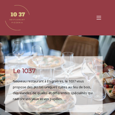
Passer
au
contenu
Le 1037
Nouveau restaurant à Etagnières, le 1037 vous
propose des pizzas uniques cuites au feu de bois,
des viandes de qualité et différentes spécialités qui
raviront vos yeux et vos papilles.